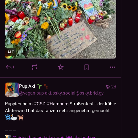
ALT
1
Pup Aki
2d
@
vegan-pup-aki.bsky.social@bsky.brid.gy
Puppies beim 
#CSD
#Hamburg
 Straßenfest - der kühle 
Alsterwind hat das tanzen sehr angenehm gemacht 
———
@sirius-lacage.bsky.social@bsky.brid.gy