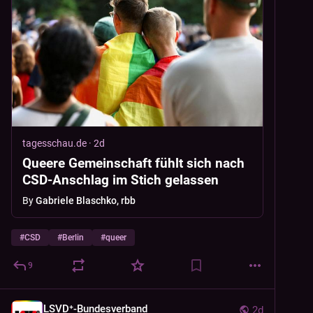
tagesschau.de
·
2d
Queere Gemeinschaft fühlt sich nach
CSD-Anschlag im Stich gelassen
By
Gabriele Blaschko, rbb
#
CSD
#
Berlin
#
queer
9
LSVD⁺-Bundesverband
2d