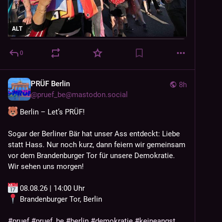
Ich freue mich über Nachahmer*innen und wenn auch 
ALT
dieser Beitrag von ganz vielen von euch geboostet, 
zitiert   und/oder kopiert wird. 
Vielen Dank im Voraus dafür. 
0
@
arnesemsrott
@
fragdenstaat
PRÜF Berlin
8h
@
pruef_be@mastodon.social
Hashtags:
#
Demokratie
#
Klimaschutz
 Berlin – Let’s PRÜF!
#
Klimaanpassungsmaßnahmen
#
Hitzeschutz
#
SozialeGerechtigkeit
#
Bildung
#
DIT
#
DUT
#
DidDay
Sogar der Berliner Bär hat unser Ass entdeckt: Liebe 
#
Vielfalt
#
CSD
#
Queer
#
Vermögenssteuer
statt Hass. Nur noch kurz, dann feiern wir gemeinsam 
#
Erbschaftssteuer
#
Steuergerechtigkeit
vor dem Brandenburger Tor für unsere Demokratie. 
#
Barrierefreiheit
#
Gruene
#
Grüne
, 
#
DieLinke
#
Volt
Wir sehen uns morgen!
#
Piraten
#
SPD
#
Zivilgesellschaft
 08.08.26 | 14:00 Uhr
 Brandenburger Tor, Berlin
#
pruef
#
pruef_be
#
berlin
#
demokratie
#
keineangst