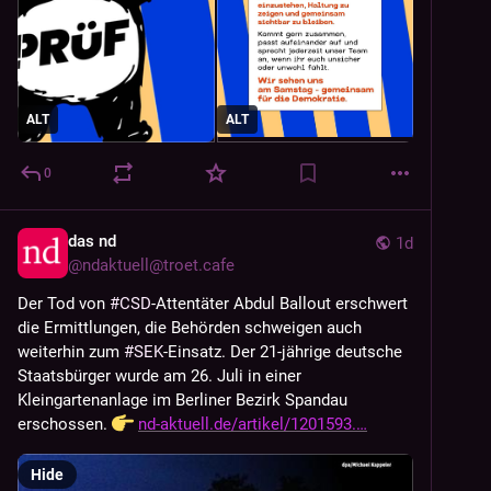
ALT
ALT
0
das nd
1d
@
ndaktuell@troet.cafe
Der Tod von 
#
CSD
-Attentäter Abdul Ballout erschwert 
die Ermittlungen, die Behörden schweigen auch 
weiterhin zum 
#
SEK
-Einsatz. Der 21-jährige deutsche 
Staatsbürger wurde am 26. Juli in einer 
Kleingartenanlage im Berliner Bezirk Spandau 
erschossen. 
nd-aktuell.de/artikel/1201593.
Hide