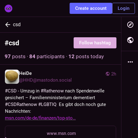
Create account
Login
csd
#
csd
Follow hashtag
97
posts
·
84
participants
·
12
posts today
HeiDe
2h
@
HHD@mastodon.social
#
CSD
 - Umzug in 
#
Rathenow
 nach Spendenwelle 
gesichert – Familienministerium dementiert 
#
CSDRathenow
#
LGBTIQ
  Es gibt doch noch gute 
Nachrichten: 
msn.com/de-de/finanzen/top-sto
www.msn.com