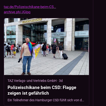
taz.de/Polizeischikane-beim-CS
archive.ph/JGIpq
TAZ Verlags- und Vertriebs GmbH
·
3d
Polizeischikane beim CSD: Flagge
zeigen ist gefährlich
Ein Teilnehmer des Hamburger CSD fühlt sich von der Europapassage diskriminiert und ruft die Polizei. Dann wird alles noch schlimmer.