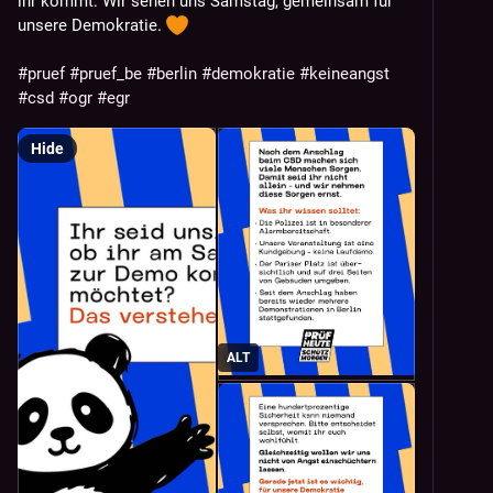
ihr kommt: Wir sehen uns Samstag, gemeinsam für 
unsere Demokratie. 
#
pruef
#
pruef_be
#
berlin
#
demokratie
#
keineangst
#
csd
#
ogr
#
egr
Hide
ALT