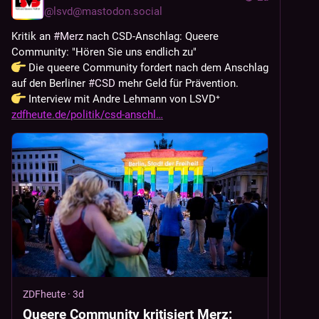
@
lsvd@mastodon.social
Kritik an 
#
Merz
 nach CSD-Anschlag: Queere 
Community: "Hören Sie uns endlich zu"
 Die queere Community fordert nach dem Anschlag 
auf den Berliner 
#
CSD
 mehr Geld für Prävention. 
 Interview mit Andre Lehmann von LSVD⁺
zdfheute.de/politik/csd-anschl
ZDFheute
·
3d
Queere Community kritisiert Merz: