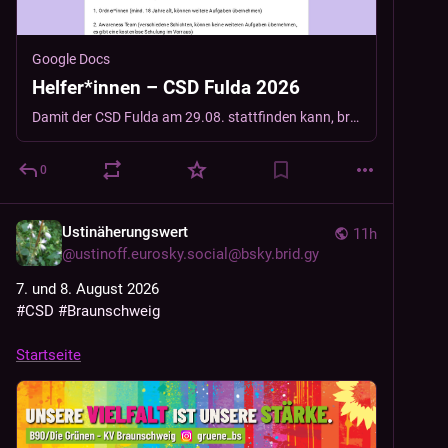
Google Docs
Helfer*innen – CSD Fulda 2026
Damit der CSD Fulda am 29.08. stattfinden kann, braucht es viele freiwillige Helfer*innen. Das tolle daran? für die meisten Aufgaben, braucht es keine Vorerfahrungen und Helfende der letzten Jahre zeigen die wie es geht. Fülle den Fragebogen aus und wir werden uns bei dir melden. Was als kleines Team nach viel Arbeit ausschaut, wird zusammen viel Spaß machen und den CSD erneut zu einem unvergesslichen Tag werden lassen. Was sind deine Auswahlmöglichkeiten? 1. Ordner*innen (mind. 18 Jahre alt, können weitere Aufgaben übernehmen) 2. Awareness Team (verschiedene Schichten, können keine weiteren Aufgaben übernehmen, es gibt eine kostenlose Schulung im Vorraus) 3. Auf-/Abbau, Standbetreuung und sonstige Aufgaben
0
Ustinäherungswert
11h
@
ustinoff.eurosky.social@bsky.brid.gy
7. und 8. August 2026
#CSD
#Braunschweig
Startseite