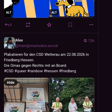
ALT
ALT
0
Alex
13h
@
Ivain@mastodon.social
Plakatieren für den CSD Wetterau am 22.08.2026 in 
Friedberg Hessen.
Die Omas gegen Rechts mit an Board. 
#
CSD
#
queer
#
rainbow
#
hessen
#
friedberg
Hide