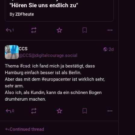
"Hören Sie uns endlich zu"
By
ZDFheute
1
CCS
2d
@
CCS@digitalcourage.social
Thema 
#
csd
: ich fand mich ja bestätigt, dass 
Hamburg einfach besser ist als Berlin.
Aber das mit dem 
#
europacenter
 ist wirklich sehr, 
sehr arm.
Also ich, als Kundin, kann da ein schönen Bogen 
drumherum machen.
0
Continued thread