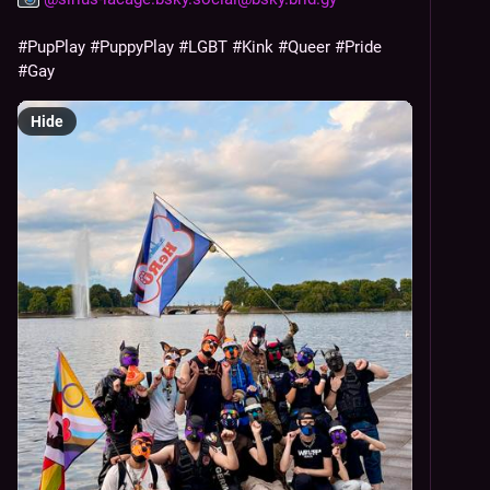
#PupPlay
#PuppyPlay
#LGBT
#Kink
#Queer
#Pride
#Gay
Hide