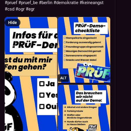
#
pruef
#
pruef_be
#
berlin
#
demokratie
#
keineangst
#
csd
#
ogr
#
egr
Hide
ALT