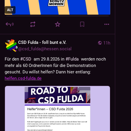
ALT
0
CSD Fulda - foll bunt e.V.
11h
@
csd_fulda@hessen.social
Für den 
#
CSD
  am 29.8.2026 in 
#
Fulda
  werden noch 
mehr als 60 OrdnerInnen für die Demonstration 
gesucht. Du willst helfen? Dann hier entlang: 
helfen.csd-fulda.de