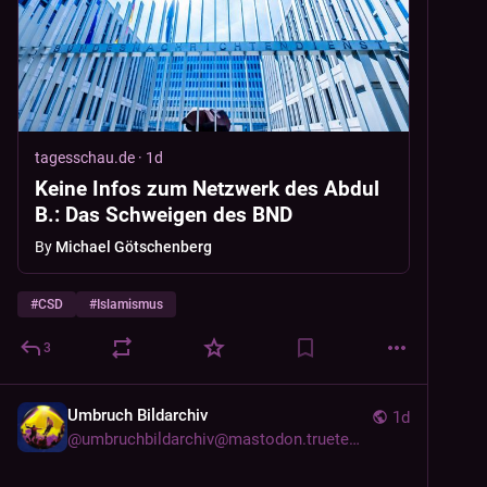
tagesschau.de
·
1d
Keine Infos zum Netzwerk des Abdul
B.: Das Schweigen des BND
By
Michael Götschenberg
#
CSD
#
Islamismus
3
Umbruch Bildarchiv
1d
@
umbruchbildarchiv@mastodon.trueten.de