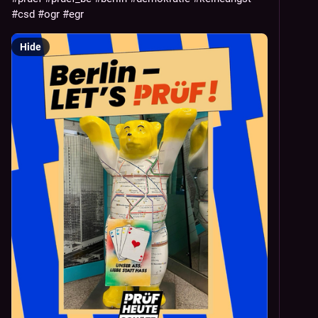
#
csd
#
ogr
#
egr
Hide