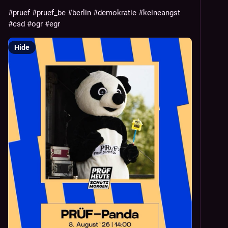
#
pruef
#
pruef_be
#
berlin
#
demokratie
#
keineangst
#
csd
#
ogr
#
egr
Hide